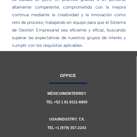
altamente competente, comprometido con la mejora
continua mediante la creatividad y la innovación como
reto de proceso, trabajando en equipo para que el Sistema
de Gestión Empresarial sea eficiente y eficaz, buscando
superar las expectativas de nuestros grupos de interés y
cumplir con los requisitos aplicables.
OFFICE
MÉXICO/MONTERREY
TEL +52 1 81 8311-6800
USA/INDUSTRY. T.X.
TEL +1 (979) 357-2243